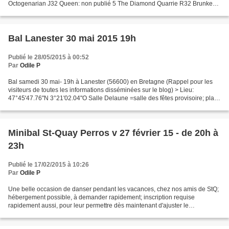
Octogenarian J32 Queen: non publié 5 The Diamond Quarrie R32 Brunken:
Moments 6 The Spirit of the Dance S32 Paterson:...
Bal Lanester 30 mai 2015 19h
Publié le 28/05/2015 à 00:52
Par
Odile P
Bal samedi 30 mai- 19h à Lanester (56600) en Bretagne (Rappel pour les
visiteurs de toutes les informations disséminées sur le blog) > Lieu:
47°45'47.76"N 3°21'02.04"O Salle Delaune =salle des fêtes provisoire; place
Auguste Delaune (pas toujours indiquée...
Minibal St-Quay Perros v 27 février 15 - de 20h à
23h
Publié le 17/02/2015 à 10:26
Par
Odile P
Une belle occasion de danser pendant les vacances, chez nos amis de StQ;
hébergement possible, à demander rapidement; inscription requise
rapidement aussi, pour leur permettre dès maintenant d'ajuster le
programme définitif au nombre exact de couples....