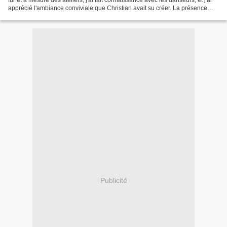
fur et à mesure des ateliers, j'ai fait connaissance avec les danseurs, et j'ai
apprécié l'ambiance conviviale que Christian avait su créer. La présence
d'un spectateur...
Publicité