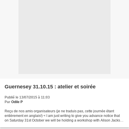
Guernesey 31.10.15 : atelier et soirée
Publié le 13/07/2015 à 11:03
Par
Odile P
Reçu de nos amis organisateurs (je ne traduis pas, cette journée étant
entièrement en anglais!) < I am just writing to give you advance notice that
on Saturday 31st October we will be holding a workshop with Alison Jackson
from S Wales. The format will...