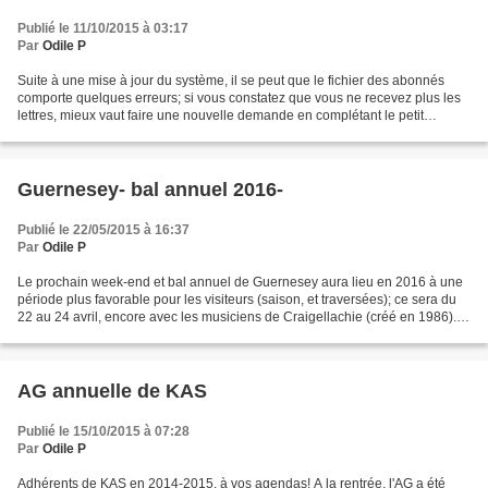
Publié le 11/10/2015 à 03:17
Par
Odile P
Suite à une mise à jour du système, il se peut que le fichier des abonnés
comporte quelques erreurs; si vous constatez que vous ne recevez plus les
lettres, mieux vaut faire une nouvelle demande en complétant le petit
formulaire en bas de la colonne de...
Guernesey- bal annuel 2016-
Publié le 22/05/2015 à 16:37
Par
Odile P
Le prochain week-end et bal annuel de Guernesey aura lieu en 2016 à une
période plus favorable pour les visiteurs (saison, et traversées); ce sera du
22 au 24 avril, encore avec les musiciens de Craigellachie (créé en 1986). A
noter que l'accordéoniste...
AG annuelle de KAS
Publié le 15/10/2015 à 07:28
Par
Odile P
Adhérents de KAS en 2014-2015, à vos agendas! A la rentrée, l'AG a été