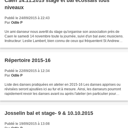
Caen 14.11.2015 stage et bal écossais tous
niveaux
Publié le 24/09/2015 à 22:43
Par
Odile P
Un ami danseur nous avertit du stage qu'organise son association près de
Caen le samedi 14 novembre toute la journée, suivi d'un bal avec musiciens.
Instructeur: Leslie Lambert, bien connu de ceux qui fréquentent St Andrews;
vous avez aussi pu le rencontrer...
Répertoire 2015-16
Publié le 22/09/2015 à 12:34
Par
Odile P
Liste des danses pratiquées en atelier en 2015-16 Les danses apprises ou
révisées seront ajoutées ici au fur et à mesure. Ainsi, les danseurs pourront
rapidement revoir les danses avant ou après l'atelier (en particulier pour
mieux mémoriser les enchaînements)....
Josselin bal et stage- 9 & 10.10.2015
Publié le 19/09/2015 à 13:08