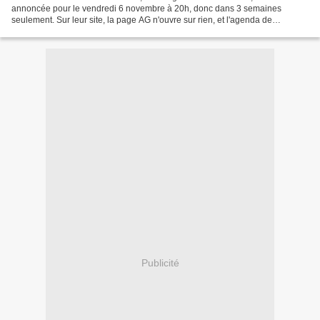
annoncée pour le vendredi 6 novembre à 20h, donc dans 3 semaines
seulement. Sur leur site, la page AG n'ouvre sur rien, et l'agenda de
novembre est vide; si la date n'a pas été repoussée,...
Publicité