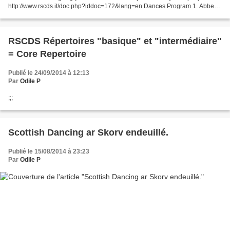
http://www.rscds.it/doc.php?iddoc=172&lang=en Dances Program 1. Abbey
Jig (x32J)2. Easy Peasy (8x32R)3....
RSCDS Répertoires "basique" et "intermédiaire"
= Core Repertoire
Publié le 24/09/2014 à 12:13
Par
Odile P
;;;
Scottish Dancing ar Skorv endeuillé.
Publié le 15/08/2014 à 23:23
Par
Odile P