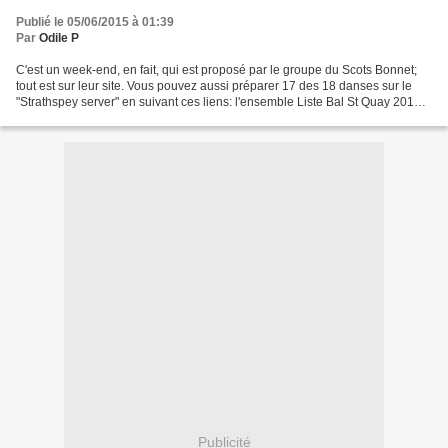
Publié le 05/06/2015 à 01:39
Par
Odile P
C'est un week-end, en fait, qui est proposé par le groupe du Scots Bonnet;
tout est sur leur site. Vous pouvez aussi préparer 17 des 18 danses sur le
"Strathspey server" en suivant ces liens: l'ensemble Liste Bal St Quay 2015
ou directement: la page des...
Publicité