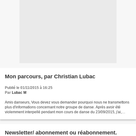
Mon parcours, par Christian Lubac
Publié le 01/11/2015 à 16:25
Par
Lubac M
Amis danseurs, Vous devez vous demander pourquoi nous ne transmettons
plus d'informations concernant notre groupe de danse. Après avoir été
violemment interpellé pendant mon cours de danse du 23/09/2015, j'ai,
après de multiples péripéties, décidé de...
Newsletter/ abonnement ou réabonnement.