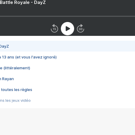
 Battle Royale - DayZ
 DayZ
 a 13 ans (et vous l'avez ignoré)
e (littéralement)
im Rayan
 toutes les règles
s les jeux vidéo
us choquant de Rockstar ? - Le scandale BULLY
e plus moche de Steam
du RÊVE tourne au CAUCHEMAR