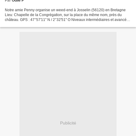
Par
Odile P
Notre amie Penny organise un weed-end à Josselin (56120) en Bretagne
Lieu: Chapelle de la Congrégation, sur la place du même nom, près du
château. GPS : 47°57'11" N / 2°32'51" O Niveaux intermédiaires et avancés
Le bal et le stage seront menés en anglais...
Publicité