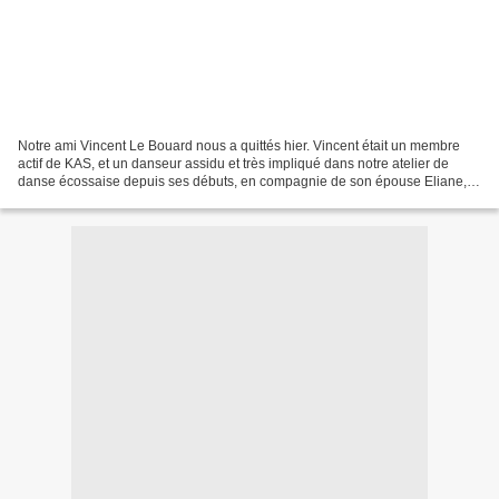
Notre ami Vincent Le Bouard nous a quittés hier. Vincent était un membre
actif de KAS, et un danseur assidu et très impliqué dans notre atelier de
danse écossaise depuis ses débuts, en compagnie de son épouse Eliane,
que nous assurons de toute notre sympathie....